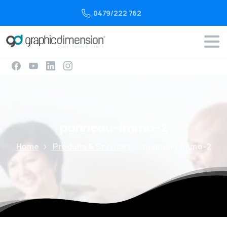
0479/222 762
panneau-immo-2
Home
Produits & Services
panneau-immo-2