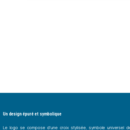
AMBRE
:
Un
reflétant
le
Situé à Bierwart, le cabinet médical AMBRE (
pluridisciplinaire dédiée à la santé et au bien-être d
valeurs de professionnalisme, de bien
Un design épuré et symbolique
Le logo se compose d'une croix stylisée, symbole universel d