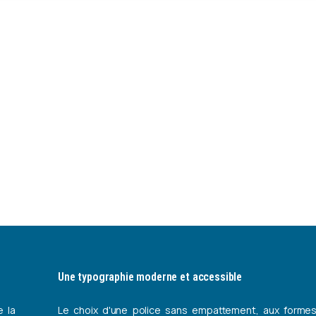
e
identité
visuelle
soin
et
la
sérénité
Association Médicale de Beau-Regard) regroupe une é
e ses patients. Leur nouvelle identité visuelle devait 
veillance et de sérénité propres à l'établissement.
Une typographie moderne et accessible
e la
Le choix d'une police sans empattement, aux formes