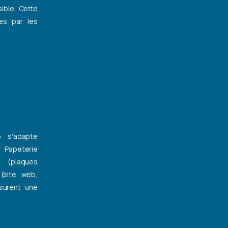
ible. Cette
tes par les
o s'adapte
 Papeterie
 (plaques
(site web,
surent une