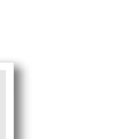
tions
Cover Styl
JOB
Contact
Que cherchez vous?