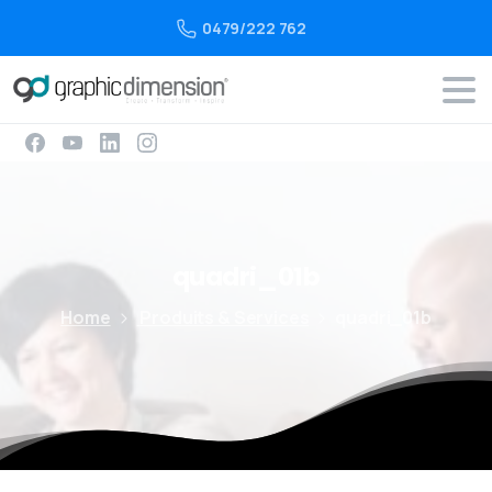
0479/222 762
quadri_01b
Home
Produits & Services
quadri_01b