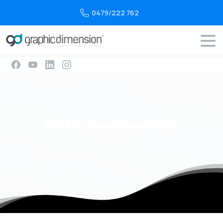
0479/222 762
WP
File
Download :
PNG
Home