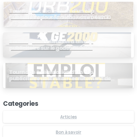
Tournage et réalisation d’un clip
publicitaire pour la dérouleuse DRB200
Tournage & réalisation d’un clip
publicitaire sur le godet GE2000
Tournage & réalisation d’un clip
publicitaire destiné au recrutement de
personnel de production chez ROBERT
Categories
Articles
Bon à savoir