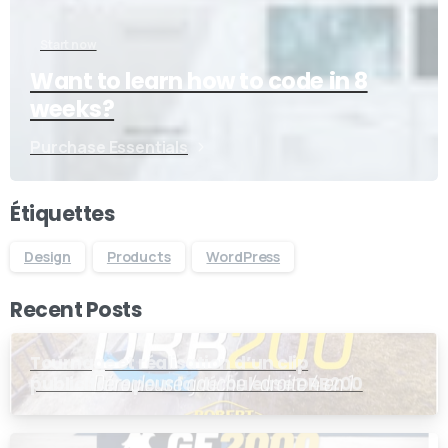
Start now
Want to learn how to code in 8
weeks?
Purchase Essentials
Étiquettes
Design
Products
WordPress
Recent Posts
Tournage et réalisation d’un clip
publicitaire pour la dérouleuse DRB200