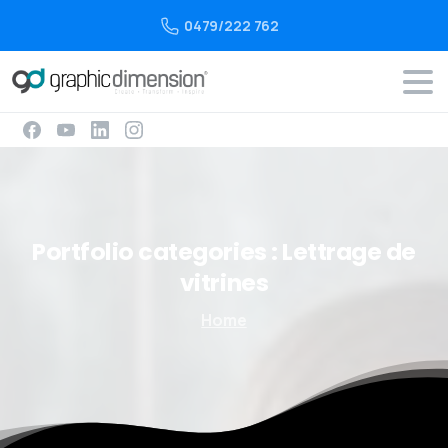
0479/222 762
Portfolio
categories :
Lettrage
de
vitrines
Home