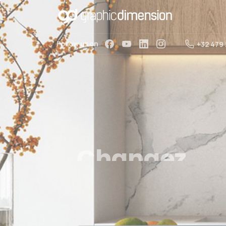
Follow us on
+32 479
Changez
de
Réinventez votre intérieur sans 