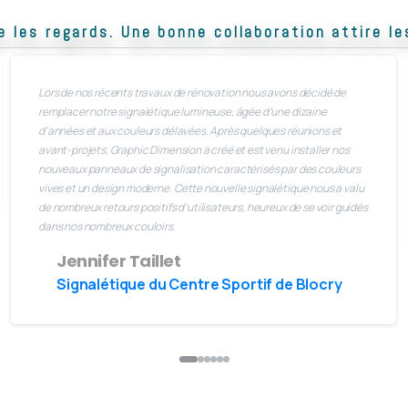
e les regards. Une bonne collaboration attire 
Lors de nos récents travaux de rénovation nous avons décidé de
remplacer notre signalétique lumineuse, âgée d’une dizaine
d’années et aux couleurs délavées. Après quelques réunions et
avant-projets, Graphic Dimension a créé et est venu installer nos
nouveaux panneaux de signalisation caractérisés par des couleurs
vives et un design moderne. Cette nouvelle signalétique nous a valu
de nombreux retours positifs d’utilisateurs, heureux de se voir guidés
dans nos nombreux couloirs.
Jennifer Taillet
Signalétique du Centre Sportif de Blocry