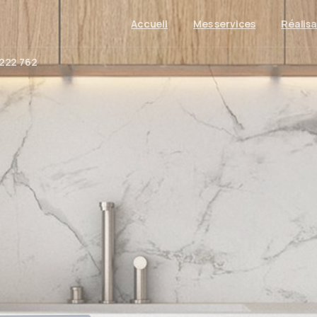
Accueil
Mes services
Réalisa
 222 762
style.
contrainte.