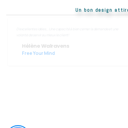
Un bon design attir
D'excellentes idées,.. Une capacité à bien cerner la demande et une
volonté de servir au mieux le client!
Hélène Walravens
Free Your Mind