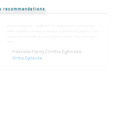
les recommandations.
Graphic Dimension ... du Bel ART. Un imaginaire peu commun. Des
idées adaptées, colorées qui peuvent se remettre en question. Une
mise en place pensée, du travail soigné et précis. Et du rire en plus !
Merci.
Pascale Farcy | Ortho Eghezée
Ortho Eghezée