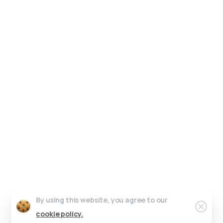
Un interlocuteur unique, un design sur-mesure.
Pas de perte de temps, juste de l’efficacité.
Parlons de votre projet.
Graphic Dimension 2025 © All rights reserved
Contact
Conditions générales de vente
Work in progress
Crédits photos & vidéos
Riicore admin
By using this website, you agree to our
cookie policy.