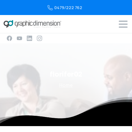
0479/222 762
florifer02
Home