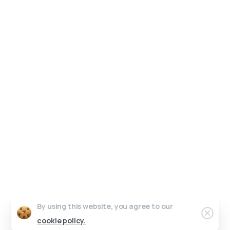
Un interlocuteur unique, un design sur-mesure.
Pas de perte de temps, juste de l’efficacité.
Parlons de votre projet.
Graphic Dimension 2025 © All rights reserved
Contact
Conditions générales de vente
Work in progress
Crédits photos & vidéos
Riicore admin
By using this website, you agree to our
cookie policy.