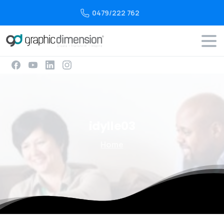
0479/222 762
idylle03
Home