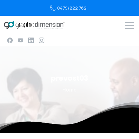
0479/222 762
prevost03
Home