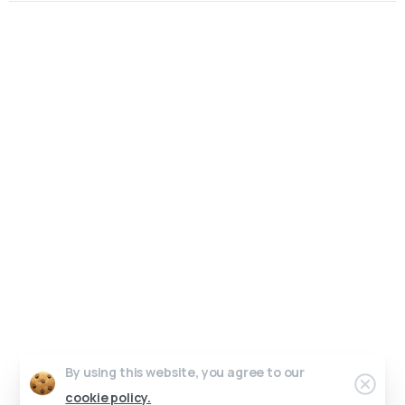
Un interlocuteur unique, un design sur-mesure.
Pas de perte de temps, juste de l’efficacité.
Parlons de votre projet.
Graphic Dimension 2025 © All rights reserved
Contact
Conditions générales de vente
Work in progress
Crédits photos & vidéos
Riicore admin
By using this website, you agree to our
cookie policy.