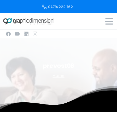
0479/222 762
prevost06
Home