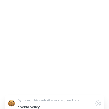
Un interlocuteur unique, un design sur-mesure.
Pas de perte de temps, juste de l’efficacité.
Parlons de votre projet.
Graphic Dimension 2025 © All rights reserved
Contact
Conditions générales de vente
Work in progress
Crédits photos & vidéos
Riicore admin
By using this website, you agree to our
cookie policy.