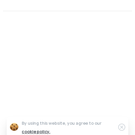
Un interlocuteur unique, un design sur-mesure.
Pas de perte de temps, juste de l’efficacité.
Parlons de votre projet.
Graphic Dimension 2025 © All rights reserved
Contact
Conditions générales de vente
Work in progress
Crédits photos & vidéos
By using this website, you agree to our
cookie policy.