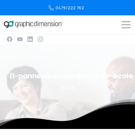
0479/222 762
i1-panneau-ecole-chouette-ecol
Home