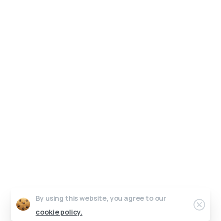
Un interlocuteur unique, un design sur-mesure.
Pas de perte de temps, juste de l’efficacité.
Parlons de votre projet.
Graphic Dimension 2025 © All rights reserved
Contact
Conditions générales de vente
Work in progress
Crédits photos & vidéos
Riicore admin
By using this website, you agree to our
cookie policy.