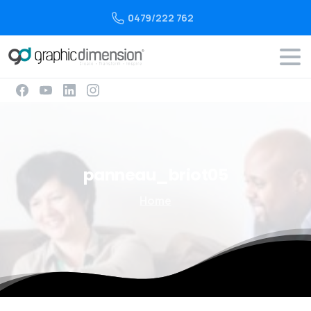
0479/222 762
panneau_briot05
Home