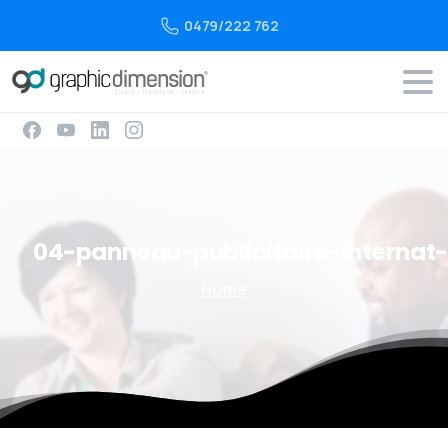
0479/222 762
04-panneau-publicitaire-internat
Home