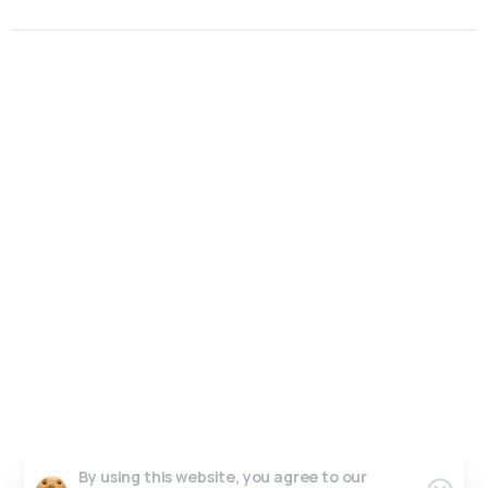
Un interlocuteur unique, un design sur-mesure.
Pas de perte de temps, juste de l’efficacité.
Parlons de votre projet.
Graphic Dimension 2025 © All rights reserved
Contact
Conditions générales de vente
Work in progress
Crédits photos & vidéos
Riicore admin
By using this website, you agree to our