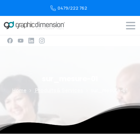
0479/222 762
sur_mesure-01
Home
Produits & Services
sur_mesure-01