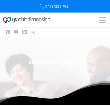
0479/222 762
software-image-1
Home