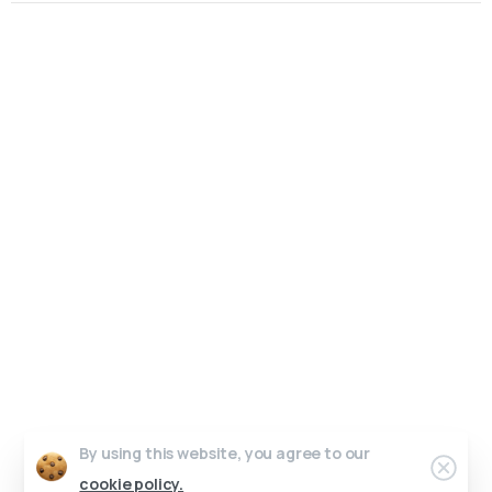
Un interlocuteur unique, un design sur-mesure.
Pas de perte de temps, juste de l’efficacité.
Parlons de votre projet.
Graphic Dimension 2025 © All rights reserved
Contact
Conditions générales de vente
Work in progress
Crédits photos & vidéos
Riicore admin
By using this website, you agree to our
cookie policy.