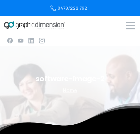
0479/222 762
software-image-2
Home