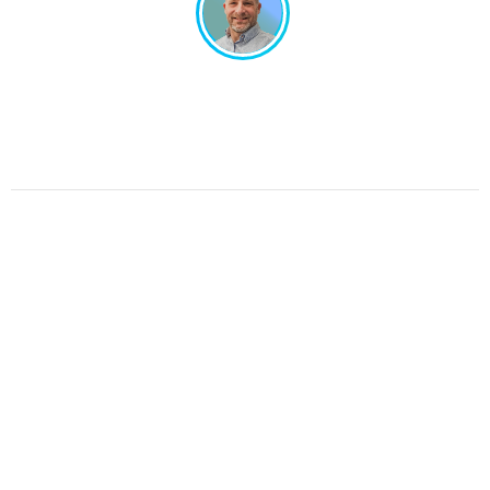
Un projet en tête ? Échangeons ensemble !
Un interlocuteur unique, un design sur-mesure.
Pas de perte de temps, juste de l’efficacité.
Parlons de votre projet.
Graphic Dimension 2025 © All rights reserved
Contact
Conditions générales de vente