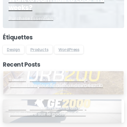
weeks?
Purchase Essentials
Étiquettes
Design
Products
WordPress
Recent Posts
Tournage et réalisation d’un clip
publicitaire pour la dérouleuse DRB200
Tournage & réalisation d’un clip
publicitaire sur le godet GE2000