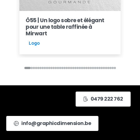
Ô55 | Un logo sobre et élégant
Cr
pour une table raffinée à
la
Mirwart
L
Logo
0479 222 762
info@graphicdimension.be