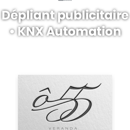
Dépliant
publicitaire
•
KNX
Automation