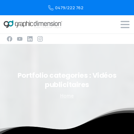
0479/222 762
Portfolio
categories :
Vidéos
publicitaires
Home