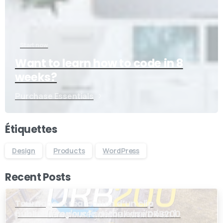
Start now
Want to learn how to code in 8
weeks?
Purchase Essentials
Étiquettes
Design
Products
WordPress
Recent Posts
Tournage et réalisation d’un clip
publicitaire pour la dérouleuse DRB200